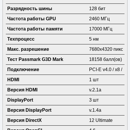
Разрядность шины
128 бит
Частота работы GPU
2460 МГц
Частота работы памяти
17000 МГц
Техпроцесс
5 нм
Макс. разрешение
7680x4320 пикс
Тест Passmark G3D Mark
18158 балл(ов)
Подключение
PCI-E v4.0 / x8 /
HDMI
1 шт
Версия HDMI
v.2.1a
DisplayPort
3 шт
Версия DisplayPort
v.1.4a
Версия DirectX
12 Ultimate