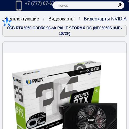
К
Главная
Позвонить в компанию по телефону:
+7 (777) 67-67-666
Комплектующие
Видеокарты
Видеокарты NVIDIA
6GB RTX3050 GDDR6 96-bit PALIT STORMX OC (NE63050S18JE-
1072F)
3