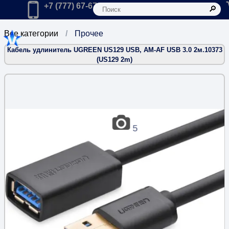
К
Главная
Позвонить в компанию по телефону:
+7 (777) 67-67-666
Все категории
Прочее
Кабель удлинитель UGREEN US129 USB, AM-AF USB 3.0 2м.10373
(US129 2m)
5