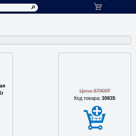
Корзина: товаров в ко
ая
Цена: 87900₸
Кг
Код товара:
30835