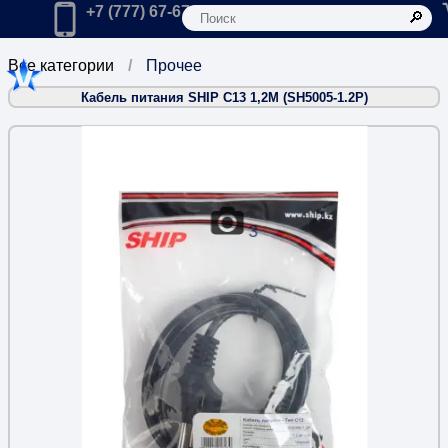
К
Главная
Позвонить в компанию по телефону:
+7 (777) 67-67-666
Все категории
Прочее
Кабель питания SHIP С13 1,2М (SH5005-1.2P)
3